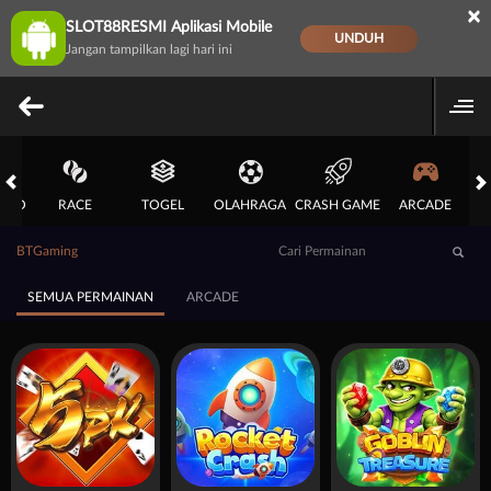
×
SLOT88RESMI Aplikasi Mobile
UNDUH
Jangan tampilkan lagi hari ini
SINO
RACE
TOGEL
OLAHRAGA
CRASH GAME
ARCADE
BTGaming
SEMUA PERMAINAN
ARCADE