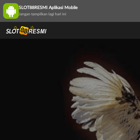
SLOT88RESMI Aplikasi Mobile
Jangan tampilkan lagi hari ini