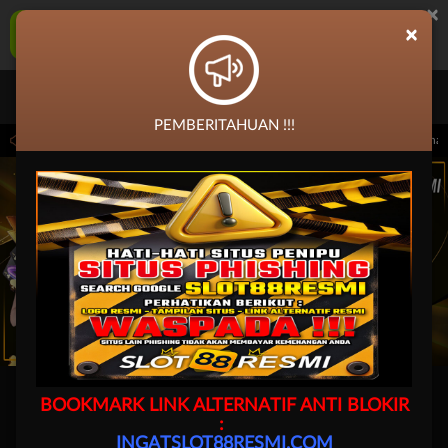
×
SLOT88RESMI Aplikasi Mobile
×
UNDUH
Jangan tampilkan lagi hari ini
PEMBERITAHUAN !!!
4.59.59 sampai 30-Sep-2026 14.59.59. Selama waktu ini, PP Virtual Sports permain
BOOKMARK LINK ALTERNATIF ANTI BLOKIR
JACKPOT
PLAY
:
INGATSLOT88RESMI.COM