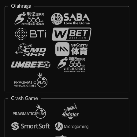
Olahraga
Crash Game