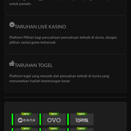
untuk pemain.
TARUHAN LIVE KASINO
Platform Pilihan bagi perusahaan-perusahaan terbaik di dunia, dengan
pilihan variasi game terbanyak
TARUHAN TOGEL
Platform togel yang menarik dari perusahan terbaik di dunia yang
menawarkan hadiah kemenangan besar