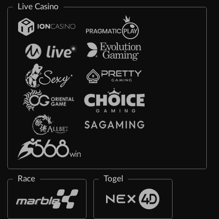
Live Casino
Race
Togel