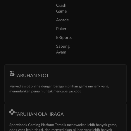
Crash
Game
Arcade
Poker
E-Sports
Sabung
Ayam
TARUHAN SLOT
Penyedia slot online dengan beragam pilihan game menarik yang
memudahkan pemain untuk mencapai jackpot
TARUHAN OLAHRAGA
Sportsbook Gaming Platform Terbaik menawarkan lebih banyak game,
odds yang lebih tinggi, dan menyediakan pilihan yang lebih banyak