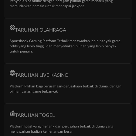
Penyedia slot online dengan beragam pilihan game menarik yang
memudahkan pemain untuk mencapai jackpot
TARUHAN OLAHRAGA
Sportsbook Gaming Platform Terbaik menawarkan lebih banyak game,
odds yang lebih tinggi, dan menyediakan pilihan yang lebih banyak
untuk pemain.
TARUHAN LIVE KASINO
Platform Pilihan bagi perusahaan-perusahaan terbaik di dunia, dengan
pilihan variasi game terbanyak
TARUHAN TOGEL
Platform togel yang menarik dari perusahan terbaik di dunia yang
menawarkan hadiah kemenangan besar