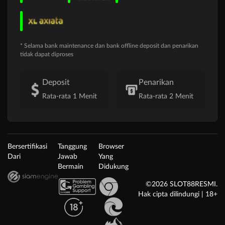
* Selama bank maintenance dan bank offline deposit dan penarikan
tidak dapat diproses
Deposit
Penarikan
Rata-rata 1 Menit
Rata-rata 2 Menit
Bersertifikasi
Tanggung
Browser
Dari
Jawab
Yang
Bermain
Didukung
©2026 SLOT88RESMI.
Hak cipta dilindungi | 18+