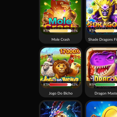
RTP
85%
RTP
Mole Crash
Shade Dragons Fi
RTP
83%
RTP
Jogo Do Bicho
Dragon Maste