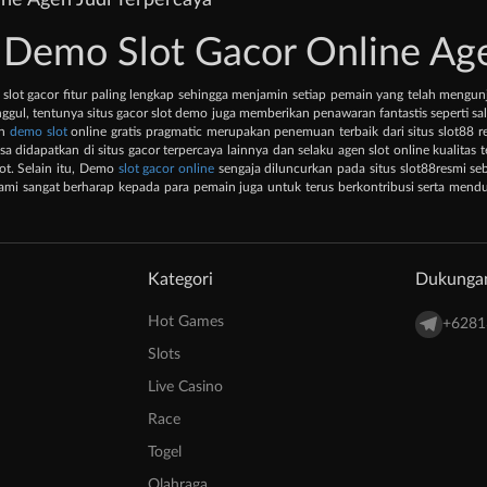
Demo Slot Gacor Online Age
lot gacor fitur paling lengkap sehingga menjamin setiap pemain yang telah mengunjun
unggul, tentunya situs gacor slot demo juga memberikan penawaran fantastis seperti 
un
demo slot
online gratis pragmatic merupakan penemuan terbaik dari situs slot88 r
dapatkan di situs gacor terpercaya lainnya dan selaku agen slot online kualitas t
lot. Selain itu, Demo
slot gacor online
sengaja diluncurkan pada situs slot88resmi se
kami sangat berharap kepada para pemain juga untuk terus berkontribusi serta men
Kategori
Dukunga
Hot Games
+6281
Slots
Live Casino
Race
Togel
Olahraga