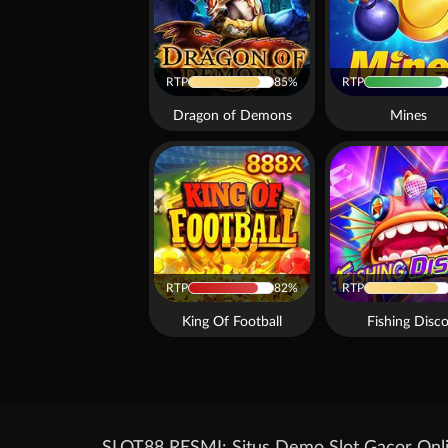
RTP
85%
RTP
Dragon of Demons
Mines
RTP
82%
RTP
King Of Football
Fishing Disc
SLOT88 RESMI: Situs Demo Slot Gacor Onli