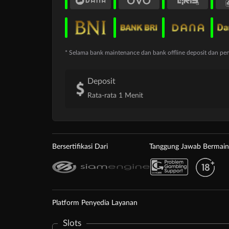
* Selama bank maintenance dan bank offline deposit dan pen
Deposit
Rata-rata 1 Menit
Bersertifikasi Dari
Tanggung Jawab Bermain
Platform Penyedia Layanan
Slots