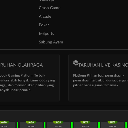
Crash Game
Arcade
Poker
E-Sports
Sabung Ayam
ARUHAN OLAHRAGA
TARUHAN LIVE KASIN
book Gaming Platform Terbaik
Platform Pilihan bagi perusahaan-
rkan lebih banyak game, odds yang
perusahaan terbaik di dunia, dengan
tinggi, dan menyediakan pilihan yang
pilihan variasi game terbanyak
banyak untuk pemain.