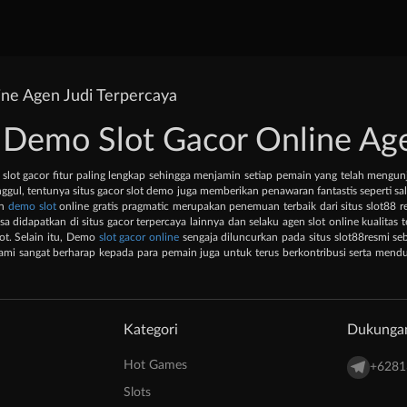
ne Agen Judi Terpercaya
Demo Slot Gacor Online Age
lot gacor fitur paling lengkap sehingga menjamin setiap pemain yang telah mengunjun
unggul, tentunya situs gacor slot demo juga memberikan penawaran fantastis seperti 
un
demo slot
online gratis pragmatic merupakan penemuan terbaik dari situs slot88 r
dapatkan di situs gacor terpercaya lainnya dan selaku agen slot online kualitas t
lot. Selain itu, Demo
slot gacor online
sengaja diluncurkan pada situs slot88resmi se
kami sangat berharap kepada para pemain juga untuk terus berkontribusi serta men
Kategori
Dukunga
Hot Games
+6281
Slots