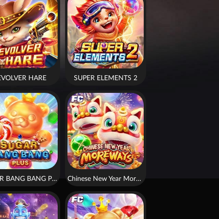
EVOLVER HARE
SUPER ELEMENTS 2
SUGAR BANG BANG PLUS
Chinese New Year Moreways