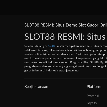
SLOT88 RESMI: Situs Demo Slot Gacor Onli
SLOT88 RESMI: Situs 
Selamat datang di
Slot88
resmi merupakan salah satu situs demo s
tidak akan kecewa, dikarenakan selain fasilitas web yang sangat 
service online 24 jam ramah dan sopan. Slot demo gacor ataup
untuk membuat para pemain merasakan kenyamanan yang tak bisa di
seru terkemuka di Indonesia seperti Pragmatic Play, Slot88, Pg S
pengorbanan dan kerja keras yang sangat amat besar, sehingga 
gacor terbesar di Indonesia sepanjang masa.
Kebijaksanaan
Platform
Promosi
Loyalty