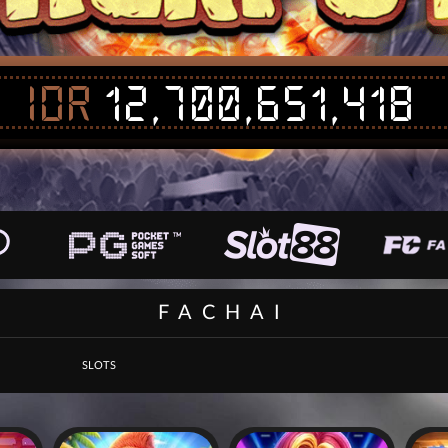
IDR
12,700,651,418
FACHAI
SLOTS