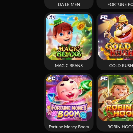
DA LE MEN
FORTUNE KO
MAGIC BEANS
GOLD RUS
Fortune Money Boom
ROBIN HOO