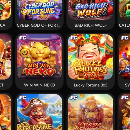
NCA
CYBER GOD OF FORTUNE⁺
BAD RICH WOLF
ET
WIN WIN NEKO
Lucky Fortune 3x3
S