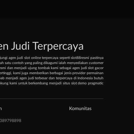
n Judi Terpercaya
gi agen judi slot online terpercaya seperti slot88resmi pastinya
salah satu contoh yang paling dikagumi ialah menyediakan customer
esmi dan menjadi ujung tombak kami sebagai agen judi slot gacor
ertinggi, kami juga memberikan berbagai jenis provider permainan
bab menjadi agen judi terbesar dan terpercaya di Indonesia butuh
dukung kami untuk berkembang menjadi situs slot demo pragmatic
n
Komunitas
389798898