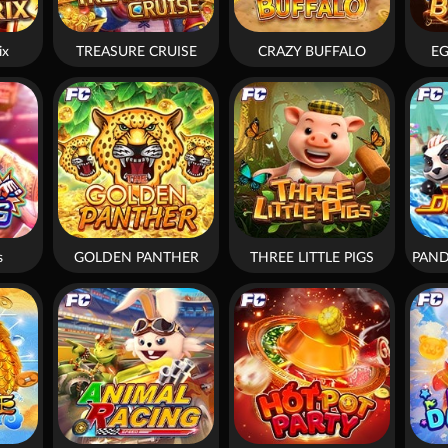
ix
TREASURE CRUISE
CRAZY BUFFALO
E
s
GOLDEN PANTHER
THREE LITTLE PIGS
PAND