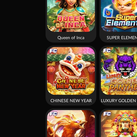
Queen of Inca
SUPER ELEME
CHINESE NEW YEAR