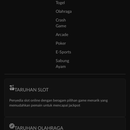
Togel
Olahraga
Crash
Game
Arcade
Poker
E-Sports
Sabung
Ayam
TARUHAN SLOT
Penyedia slot online dengan beragam pilihan game menarik yang
memudahkan pemain untuk mencapai jackpot
TARUHAN OLAHRAGA