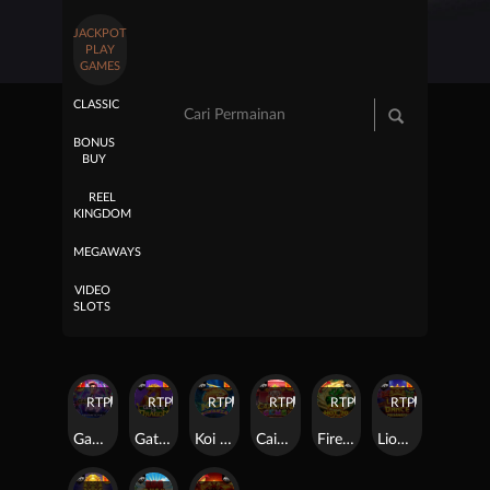
JACKPOT
PLAY
GAMES
CLASSIC
BONUS
BUY
REEL
KINGDOM
MEGAWAYS
VIDEO
SLOTS
RTP
95%
RTP
86%
RTP
93%
RTP
82%
RTP
85%
RTP
85%
Gameshow Party Jackpot Play
Gates of Dragon Jackpot Play
Koi Bonanza Jackpot Play
Caishen's Gems Jackpot Play
Fire Hot 20 Jackpot Play
Lions Dance Megaways Jackpot Play