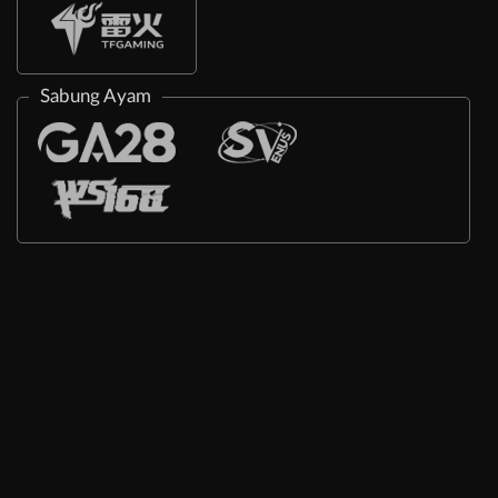
Sabung Ayam