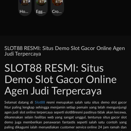
RTP
85%
RTP
90%
RTP
83%
House of Lions Megaways Jackpot Play
Egg Rush Jackpot Play
Crown of Fire Jackpot Play
SLOT88 RESMI: Situs Demo Slot Gacor Online Agen
Judi Terpercaya
SLOT88 RESMI: Situs
Demo Slot Gacor Online
Agen Judi Terpercaya
Selamat datang di
Slot88
resmi merupakan salah satu situs demo slot gacor
fitur paling lengkap sehingga menjamin setiap pemain yang telah mengunjungi
agen judi slot online terpercaya seperti slot88resmi pastinya tidak akan kecewa,
dikarenakan selain fasilitas web yang sangat unggul, tentunya situs gacor slot
demo juga memberikan penawaran fantastis seperti salah satu contoh yang
paling dikagumi ialah menyediakan customer service online 24 jam ramah dan