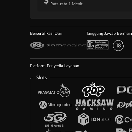
Rata-rata 1 Menit
Bersertifikasi Dari
Tanggung Jawab Bermain
Platform Penyedia Layanan
Slots