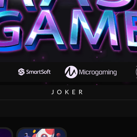
JOKER