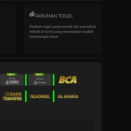
O
TARUHAN TOGEL
Platform togel yang menarik dari perusahan
terbaik di dunia yang menawarkan hadiah
kemenangan besar