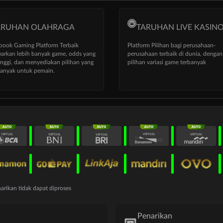
ARUHAN OLAHRAGA
TARUHAN LIVE KASIN
book Gaming Platform Terbaik
Platform Pilihan bagi perusahaan-
rkan lebih banyak game, odds yang
perusahaan terbaik di dunia, dengan
tinggi, dan menyediakan pilihan yang
pilihan variasi game terbanyak
banyak untuk pemain.
arikan tidak dapat diproses
Penarikan