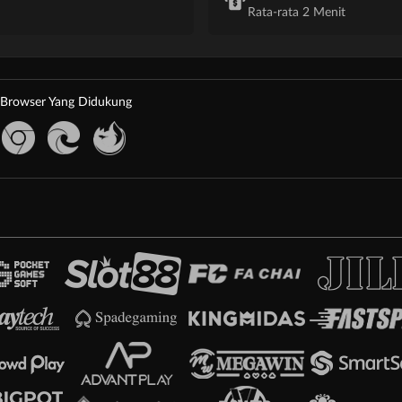
Rata-rata 2 Menit
Browser Yang Didukung