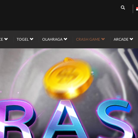
CE
TOGEL
OLAHRAGA
CRASH GAME
ARCADE