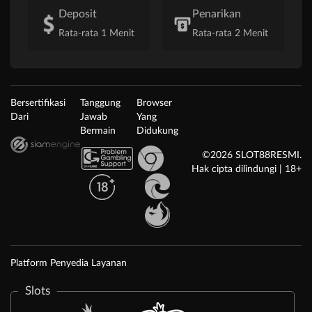
Deposit
Penarikan
Rata-rata 1 Menit
Rata-rata 2 Menit
Bersertifikasi
Tanggung
Browser
Dari
Jawab
Yang
Bermain
Didukung
©2026 SLOT88RESMI.
Hak cipta dilindungi | 18+
Platform Penyedia Layanan
Slots