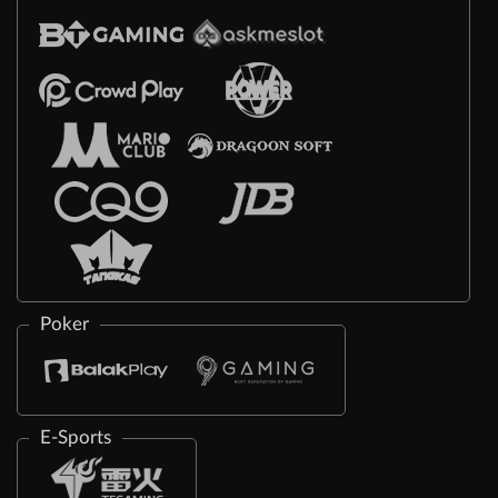
Poker
E-Sports