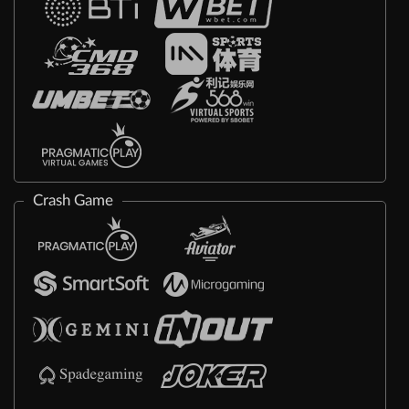
Crash Game