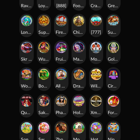
Rave Jump 2
Loy Krathong
[888]
Football Fever M
Crazy Nuozha
Great Lion
Lonely Planet
Super5
Fire Chibi 2
Chicago II
[777]
Summer Mood
Skr Skr
WuKong&Peaches
Fruit King II
Magic World
Monkey Office Legend
Golden Mayan
World Cup Russia 2018
Boots Of Luck
All Star Team
Dragon Hunters
Wild Fudge
Cirque de fous
Queen Of Dead
Sakura Legend
Pharaoh's Gold
Hollywood Pets
Xmas Tales
Fortune Dragon
Songkran Festival
Sweet POP
ZhongKui
Monster Hunter
Hot Pinatas
Ninja Raccoon