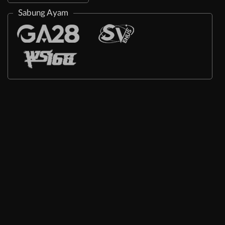
Sabung Ayam