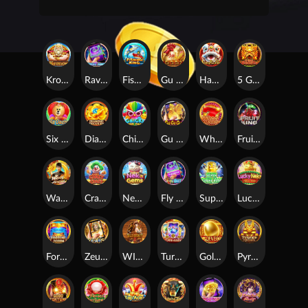
Kronos
Rave Jump Mobile
Fishing King
Gu Gu Gu2
Happy Rich Year
5 God beasts
Six Gacha
Diamond Treasure
Chicky Parm Parm
Gu Gu Gu M
Wheel Money
Fruit King
Watah Master Turbo
Crazy Crazy
Neko Gems
Fly Out
Super Power Bank
Lucky Neko New Year
Fortune Totem
Zeus M
WILD BOUNTY 2
Turn & Earn
Golden Eggs
Pyramid Raider