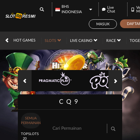
BHS
Live
Ve
Chat
M
INDONESIA
DAFTA
MASUK
IDR
12,670,085,
HOT GAMES
SLOTS
LIVE CASINO
RACE
TOG
CQ9
SEMUA
PERMAINAN
TOP
SLOTS
20