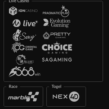
Live Casino
Race
Togel