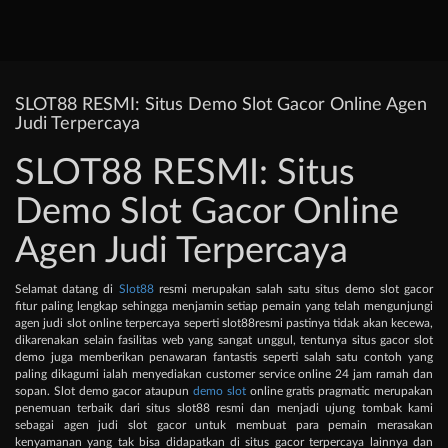
SLOT88 RESMI: Situs Demo Slot Gacor Online Agen
Judi Terpercaya
SLOT88 RESMI: Situs
Demo Slot Gacor Online
Agen Judi Terpercaya
Selamat datang di
Slot88
resmi merupakan salah satu situs demo slot gacor
fitur paling lengkap sehingga menjamin setiap pemain yang telah mengunjungi
agen judi slot online terpercaya seperti slot88resmi pastinya tidak akan kecewa,
dikarenakan selain fasilitas web yang sangat unggul, tentunya situs gacor slot
demo juga memberikan penawaran fantastis seperti salah satu contoh yang
paling dikagumi ialah menyediakan customer service online 24 jam ramah dan
sopan. Slot demo gacor ataupun
demo slot
online gratis pragmatic merupakan
penemuan terbaik dari situs slot88 resmi dan menjadi ujung tombak kami
sebagai agen judi slot gacor untuk membuat para pemain merasakan
kenyamanan yang tak bisa didapatkan di situs gacor terpercaya lainnya dan