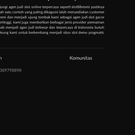
gi agen judi slot online terpercaya seperti slot88resmi pastinya
salah satu contoh yang paling dikagumi ialah menyediakan customer
esmi dan menjadi ujung tombak kami sebagai agen judi slot gacor
ertinggi, kami juga memberikan berbagai jenis provider permainan
bab menjadi agen judi terbesar dan terpercaya di Indonesia butuh
dukung kami untuk berkembang menjadi situs slot demo pragmatic
n
Komunitas
389798898