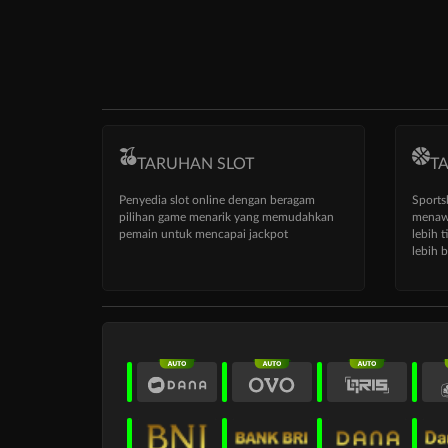
TARUHAN SLOT
T
Penyedia slot online dengan beragam
Sports
pilihan game menarik yang memudahkan
menawa
pemain untuk mencapai jackpot
lebih 
lebih 