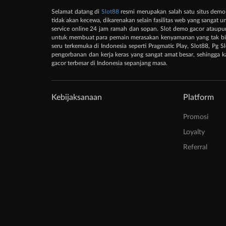
Selamat datang di
Slot88
resmi merupakan salah satu situs demo s
tidak akan kecewa, dikarenakan selain fasilitas web yang sangat 
service online 24 jam ramah dan sopan. Slot demo gacor ataup
untuk membuat para pemain merasakan kenyamanan yang tak bisa di
seru terkemuka di Indonesia seperti Pragmatic Play, Slot88, Pg S
pengorbanan dan kerja keras yang sangat amat besar, sehingga 
gacor terbesar di Indonesia sepanjang masa.
Kebijaksanaan
Platform
Promosi
Loyalty
Referral