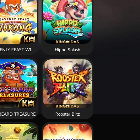
HEAVENLY FEAST WITH WUKONG
Hippo Splash
BEARD TREASURE
Rooster Blitz