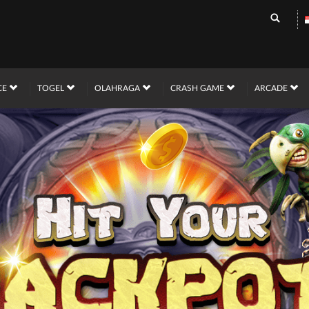
CE
TOGEL
OLAHRAGA
CRASH GAME
ARCADE