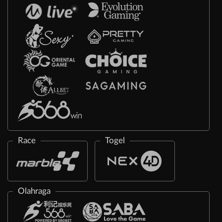
Race
Togel
Olahraga