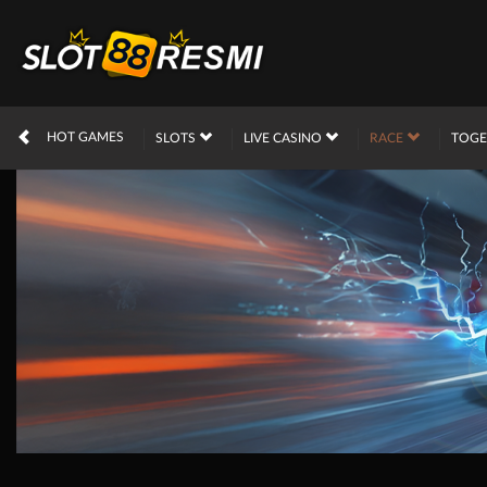
HOT GAMES
SLOTS
LIVE CASINO
RACE
TOG