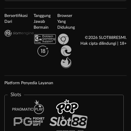
Bersertifikasi
Tanggung
Browser
Dari
Jawab
Yang
Bermain
Didukung
©2026 SLOT88RESMI.
Hak cipta dilindungi | 18+
Platform Penyedia Layanan
Slots