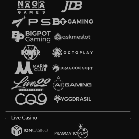
Live Casino