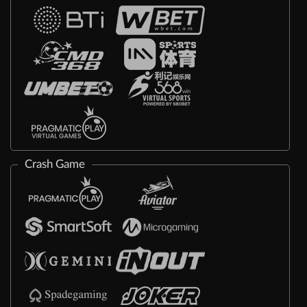
Crash Game