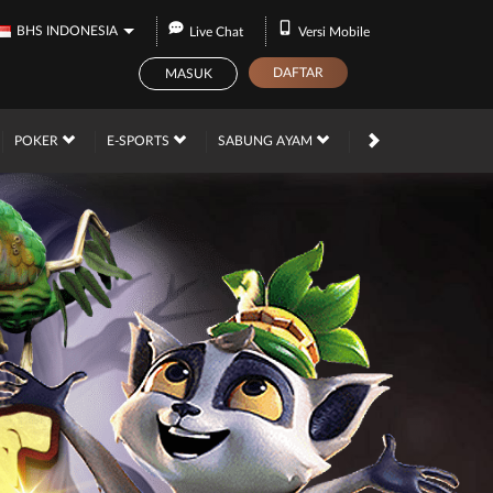
BHS INDONESIA
Live Chat
Versi Mobile
DAFTAR
MASUK
PROMOSI
POKER
E-SPORTS
SABUNG AYAM