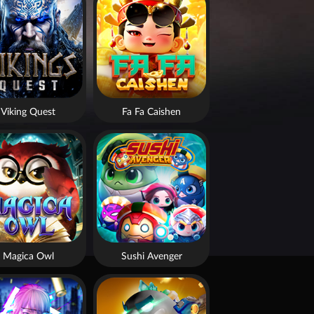
Viking Quest
Fa Fa Caishen
Magica Owl
Sushi Avenger