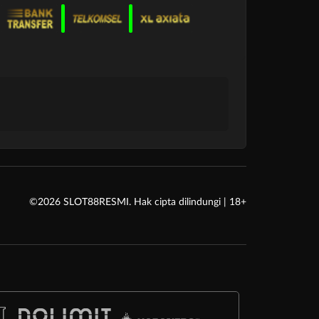
©2026 SLOT88RESMI. Hak cipta dilindungi | 18+