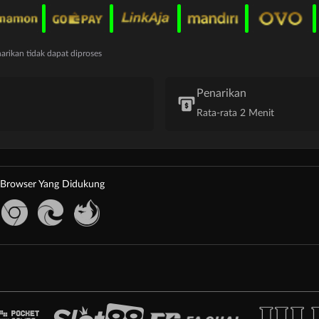
arikan tidak dapat diproses
Penarikan
Rata-rata 2 Menit
Browser Yang Didukung