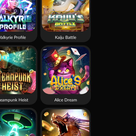
Valkyrie Profile
Kaiju Battle
teampunk Heist
Alice Dream