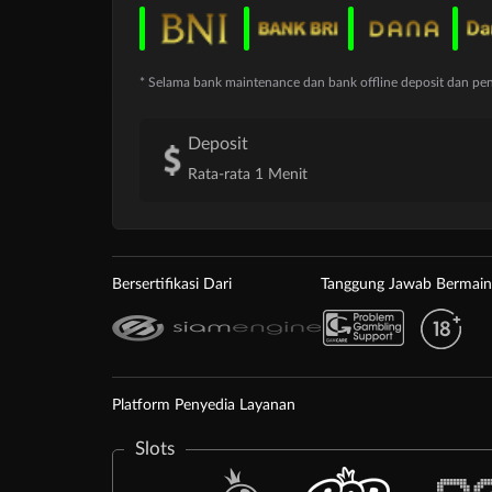
* Selama bank maintenance dan bank offline deposit dan pen
Deposit
Rata-rata 1 Menit
Bersertifikasi Dari
Tanggung Jawab Bermain
Platform Penyedia Layanan
Slots