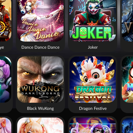
ye
Dance Dance Dance
Joker
Black WuKong
Dragon Festive