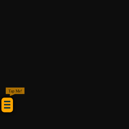
Tap Me!