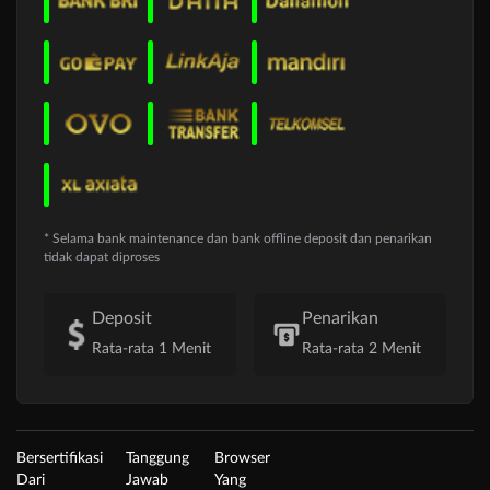
* Selama bank maintenance dan bank offline deposit dan penarikan
tidak dapat diproses
Deposit
Penarikan
Rata-rata 1 Menit
Rata-rata 2 Menit
Bersertifikasi
Tanggung
Browser
Dari
Jawab
Yang