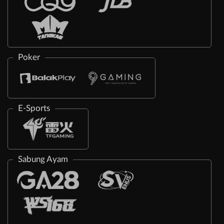
Poker
E-Sports
Sabung Ayam