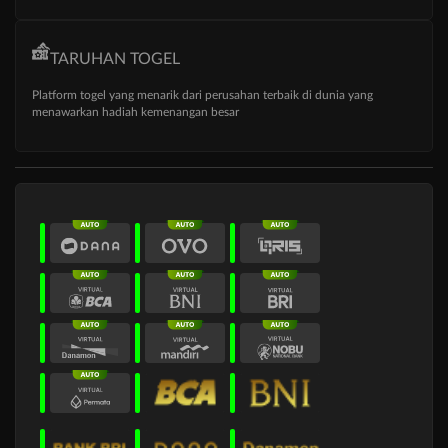
TARUHAN TOGEL
Platform togel yang menarik dari perusahan terbaik di dunia yang
menawarkan hadiah kemenangan besar