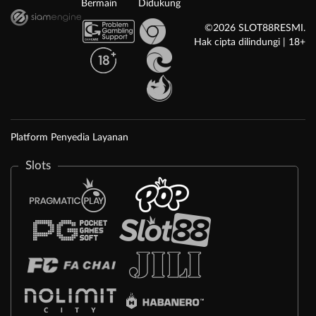
Bermain
Didukung
©2026 SLOT88RESMI.
Hak cipta dilindungi | 18+
Platform Penyedia Layanan
Slots