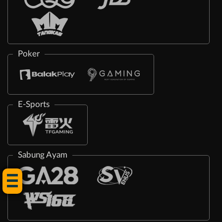
Poker
E-Sports
Sabung Ayam
Tap Me!