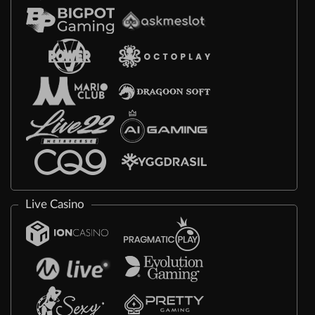
Live Casino