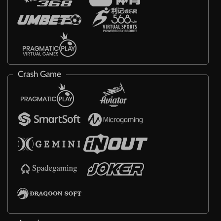
Crash Game