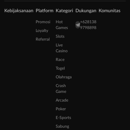
Kebijaksanaan
Platform
Kategori
Dukungan
Komunitas
Promosi
Hot
+628138
Games
9798898
Loyalty
Slots
Referral
Live
Casino
Race
Togel
Olahraga
Crash
Game
Arcade
Poker
E-Sports
Sabung