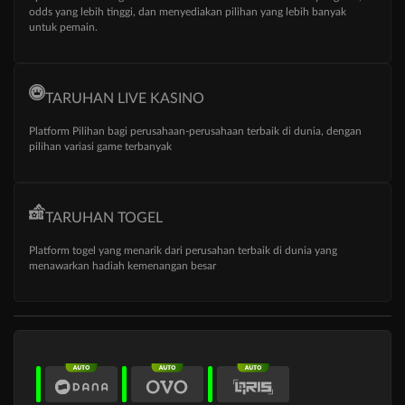
odds yang lebih tinggi, dan menyediakan pilihan yang lebih banyak
untuk pemain.
TARUHAN LIVE KASINO
Platform Pilihan bagi perusahaan-perusahaan terbaik di dunia, dengan
pilihan variasi game terbanyak
TARUHAN TOGEL
Platform togel yang menarik dari perusahan terbaik di dunia yang
menawarkan hadiah kemenangan besar