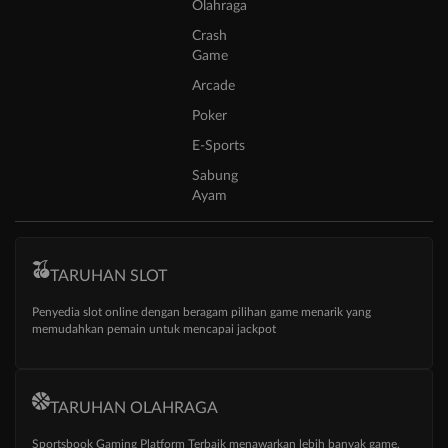
Olahraga
Crash
Game
Arcade
Poker
E-Sports
Sabung
Ayam
TARUHAN SLOT
Penyedia slot online dengan beragam pilihan game menarik yang
memudahkan pemain untuk mencapai jackpot
TARUHAN OLAHRAGA
Sportsbook Gaming Platform Terbaik menawarkan lebih banyak game,