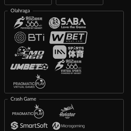
Olahraga
Crash Game