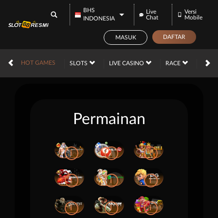
BHS
Live
Versi
Chat
Mobile
INDONESIA
DAFTAR
MASUK
HOT GAMES
SLOTS
LIVE CASINO
RACE
TOG
Permainan
i
i
i
i
i
i
i
i
i