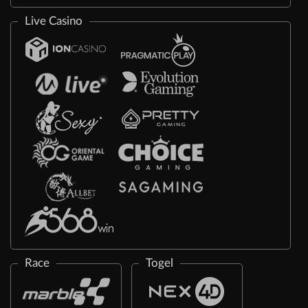
Live Casino
Race
Togel