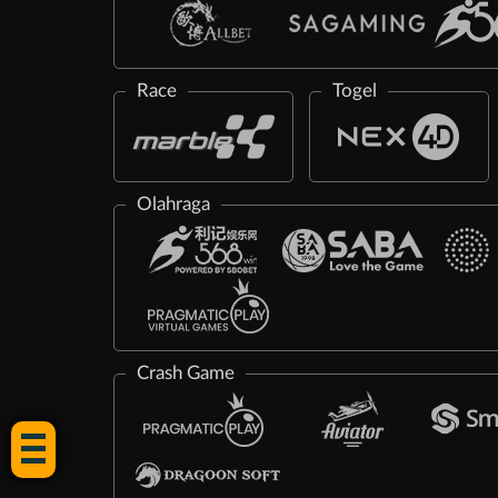
Race
Togel
Olahraga
Crash Game
Tap Me!