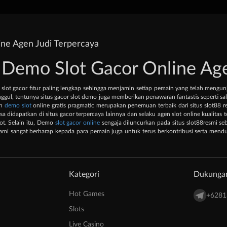
ne Agen Judi Terpercaya
Demo Slot Gacor Online Age
lot gacor fitur paling lengkap sehingga menjamin setiap pemain yang telah mengunjun
unggul, tentunya situs gacor slot demo juga memberikan penawaran fantastis seperti 
un
demo slot
online gratis pragmatic merupakan penemuan terbaik dari situs slot88 r
dapatkan di situs gacor terpercaya lainnya dan selaku agen slot online kualitas t
lot. Selain itu, Demo
slot gacor online
sengaja diluncurkan pada situs slot88resmi se
kami sangat berharap kepada para pemain juga untuk terus berkontribusi serta men
Kategori
Dukunga
Hot Games
+6281
Slots
Live Casino