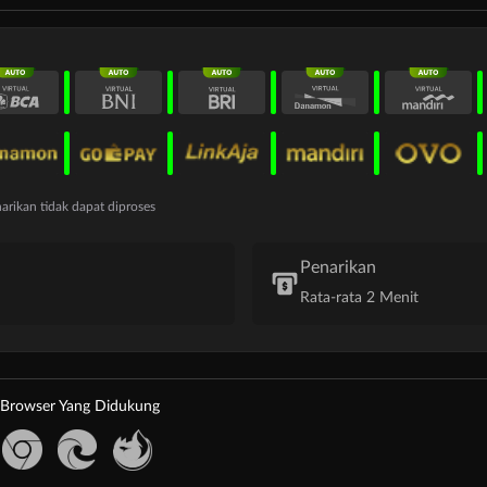
arikan tidak dapat diproses
Penarikan
Rata-rata 2 Menit
Browser Yang Didukung