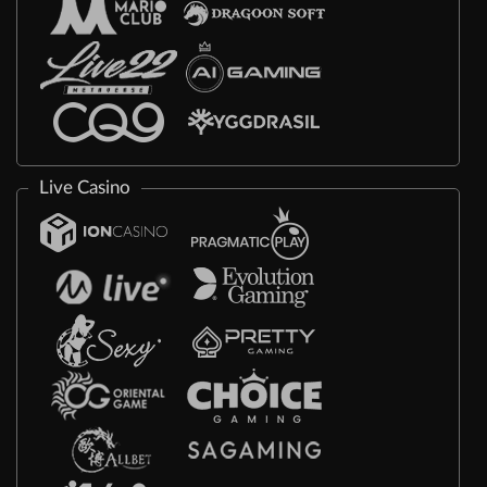
Live Casino