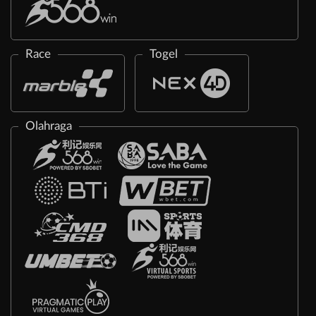
Race
Togel
Olahraga