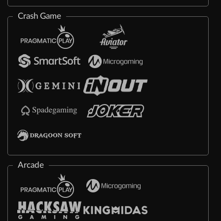
Crash Game
Arcade