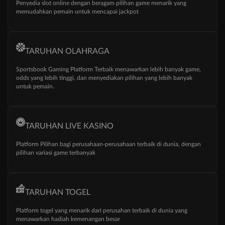
Penyedia slot online dengan beragam pilihan game menarik yang
memudahkan pemain untuk mencapai jackpot
TARUHAN OLAHRAGA
Sportsbook Gaming Platform Terbaik menawarkan lebih banyak game,
odds yang lebih tinggi, dan menyediakan pilihan yang lebih banyak
untuk pemain.
TARUHAN LIVE KASINO
Platform Pilihan bagi perusahaan-perusahaan terbaik di dunia, dengan
pilihan variasi game terbanyak
TARUHAN TOGEL
Platform togel yang menarik dari perusahan terbaik di dunia yang
menawarkan hadiah kemenangan besar