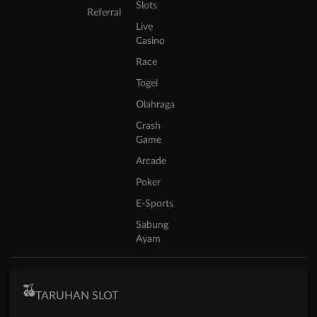
Slots
Referral
Live
Casino
Race
Togel
Olahraga
Crash
Game
Arcade
Poker
E-Sports
Sabung
Ayam
TARUHAN SLOT