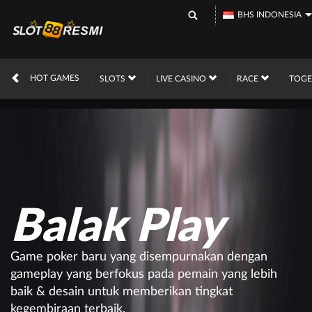
BHS INDONESIA
HOT GAMES
SLOTS
LIVE CASINO
RACE
TOG
Balak Play
Game poker baru yang disempurnakan dengan
gameplay yang berfokus pada pemain yang lebih
baik & desain untuk memberikan tingkat
kegembiraan terbaik.