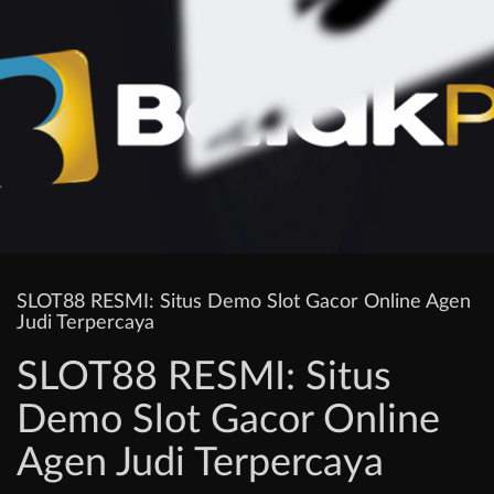
SLOT88 RESMI: Situs Demo Slot Gacor Online Agen
Judi Terpercaya
SLOT88 RESMI: Situs
Demo Slot Gacor Online
Agen Judi Terpercaya