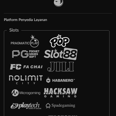
Platform Penyedia Layanan
Slots