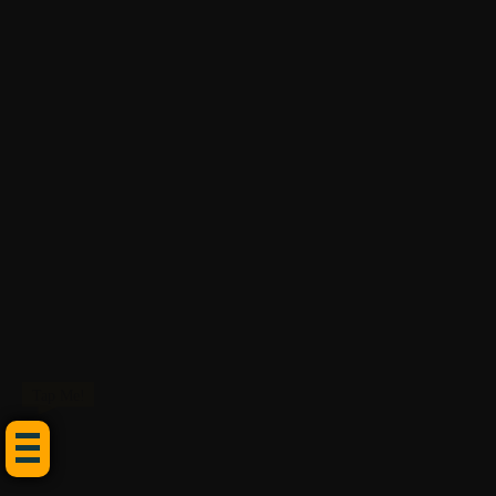
Tap Me!