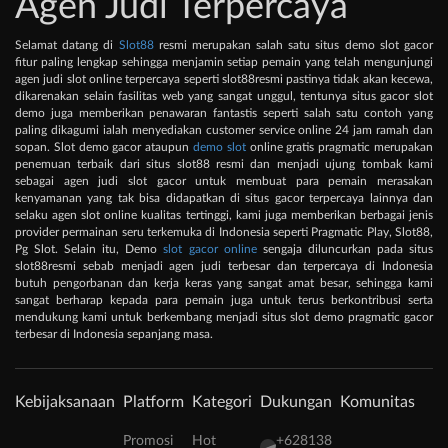
Agen Judi Terpercaya
Selamat datang di
Slot88
resmi merupakan salah satu situs demo slot gacor
fitur paling lengkap sehingga menjamin setiap pemain yang telah mengunjungi
agen judi slot online terpercaya seperti slot88resmi pastinya tidak akan kecewa,
dikarenakan selain fasilitas web yang sangat unggul, tentunya situs gacor slot
demo juga memberikan penawaran fantastis seperti salah satu contoh yang
paling dikagumi ialah menyediakan customer service online 24 jam ramah dan
sopan. Slot demo gacor ataupun
demo slot
online gratis pragmatic merupakan
penemuan terbaik dari situs slot88 resmi dan menjadi ujung tombak kami
sebagai agen judi slot gacor untuk membuat para pemain merasakan
kenyamanan yang tak bisa didapatkan di situs gacor terpercaya lainnya dan
selaku agen slot online kualitas tertinggi, kami juga memberikan berbagai jenis
provider permainan seru terkemuka di Indonesia seperti Pragmatic Play, Slot88,
Pg Slot. Selain itu, Demo
slot gacor online
sengaja diluncurkan pada situs
slot88resmi sebab menjadi agen judi terbesar dan terpercaya di Indonesia
butuh pengorbanan dan kerja keras yang sangat amat besar, sehingga kami
sangat berharap kepada para pemain juga untuk terus berkontribusi serta
mendukung kami untuk berkembang menjadi situs slot demo pragmatic gacor
terbesar di Indonesia sepanjang masa.
Kebijaksanaan
Platform
Kategori
Dukungan
Komunitas
Promosi
Hot
+628138