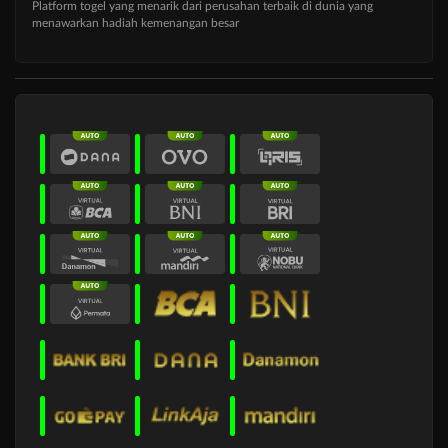
Platform togel yang menarik dari perusahan terbaik di dunia yang
menawarkan hadiah kemenangan besar