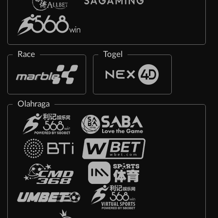
Race
Togel
Olahraga