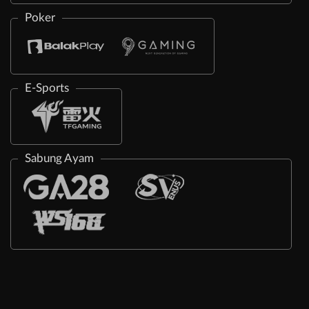
Poker
E-Sports
Sabung Ayam