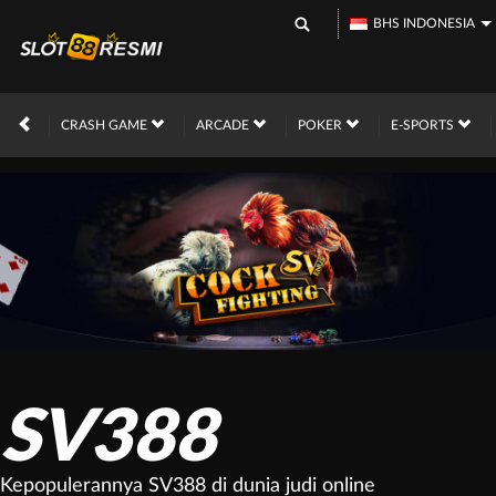
BHS INDONESIA
GA
CRASH GAME
ARCADE
POKER
E-SPORTS
SV388
Kepopulerannya SV388 di dunia judi online