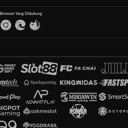
Browser Yang Didukung