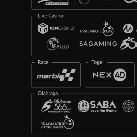
Live Casino
Race
Togel
Olahraga