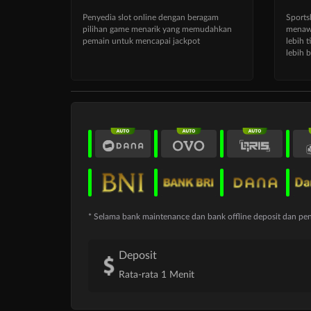
Penyedia slot online dengan beragam
Sports
pilihan game menarik yang memudahkan
menawa
pemain untuk mencapai jackpot
lebih 
lebih 
* Selama bank maintenance dan bank offline deposit dan pen
Deposit
Rata-rata 1 Menit