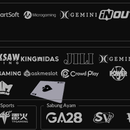
-Sports
Sabung Ayam