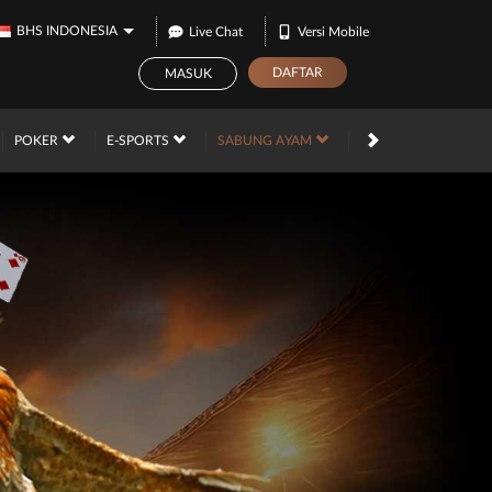
BHS INDONESIA
Live Chat
Versi Mobile
DAFTAR
MASUK
PROMOSI
POKER
E-SPORTS
SABUNG AYAM