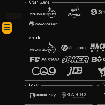
Crash Game
Tap Me!
Arcade
Poker
E