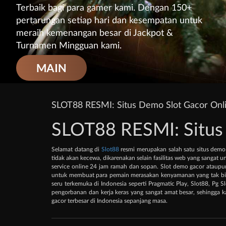
Terbaik bagi para gamer kami. Dengan 150+
pertarungan setiap hari dan kesempatan untuk
meraih kemenangan besar di Jackpot &
Turnamen Mingguan kami.
MAIN
SLOT88 RESMI: Situs Demo Slot Gacor Onli
SLOT88 RESMI: Situs 
Selamat datang di
Slot88
resmi merupakan salah satu situs demo s
tidak akan kecewa, dikarenakan selain fasilitas web yang sangat 
service online 24 jam ramah dan sopan. Slot demo gacor ataup
untuk membuat para pemain merasakan kenyamanan yang tak bisa di
seru terkemuka di Indonesia seperti Pragmatic Play, Slot88, Pg S
pengorbanan dan kerja keras yang sangat amat besar, sehingga 
gacor terbesar di Indonesia sepanjang masa.