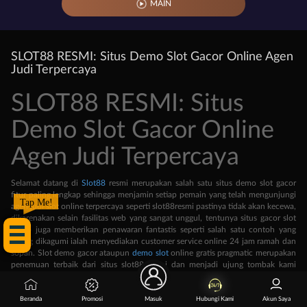
MAIN
SLOT88 RESMI: Situs Demo Slot Gacor Online Agen
Judi Terpercaya
SLOT88 RESMI: Situs
Demo Slot Gacor Online
Agen Judi Terpercaya
Selamat datang di
Slot88
resmi merupakan salah satu situs demo slot gacor
fitur paling lengkap sehingga menjamin setiap pemain yang telah mengunjungi
Tap Me!
agen judi slot online terpercaya seperti slot88resmi pastinya tidak akan kecewa,
dikarenakan selain fasilitas web yang sangat unggul, tentunya situs gacor slot
demo juga memberikan penawaran fantastis seperti salah satu contoh yang
paling dikagumi ialah menyediakan customer service online 24 jam ramah dan
sopan. Slot demo gacor ataupun
demo slot
online gratis pragmatic merupakan
penemuan terbaik dari situs slot88 resmi dan menjadi ujung tombak kami
sebagai agen judi slot gacor untuk membuat para pemain merasakan
kenyamanan yang tak bisa didapatkan di situs gacor terpercaya lainnya dan
selaku agen slot online kualitas tertinggi, kami juga memberikan berbagai jenis
Beranda
Promosi
Masuk
Hubungi Kami
Akun Saya