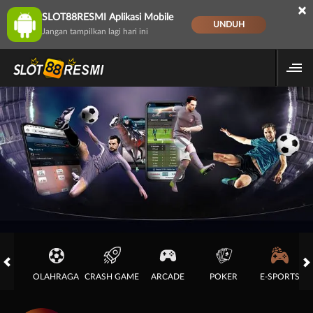
×
SLOT88RESMI Aplikasi Mobile
UNDUH
Jangan tampilkan lagi hari ini
GEL
OLAHRAGA
CRASH GAME
ARCADE
POKER
E-SPORTS