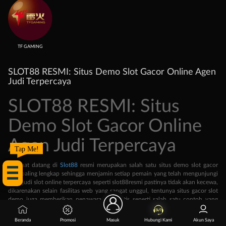
TF GAMING
SLOT88 RESMI: Situs Demo Slot Gacor Online Agen
Judi Terpercaya
SLOT88 RESMI: Situs
Demo Slot Gacor Online
Agen Judi Terpercaya
Tap Me!
Selamat datang di
Slot88
resmi merupakan salah satu situs demo slot gacor
fitur paling lengkap sehingga menjamin setiap pemain yang telah mengunjungi
agen judi slot online terpercaya seperti slot88resmi pastinya tidak akan kecewa,
dikarenakan selain fasilitas web yang sangat unggul, tentunya situs gacor slot
demo juga memberikan penawaran fantastis seperti salah satu contoh yang
paling dikagumi ialah menyediakan customer service online 24 jam ramah dan
sopan. Slot demo gacor ataupun
demo slot
online gratis pragmatic merupakan
Beranda
Promosi
Masuk
Hubungi Kami
Akun Saya
penemuan terbaik dari situs slot88 resmi dan menjadi ujung tombak kami