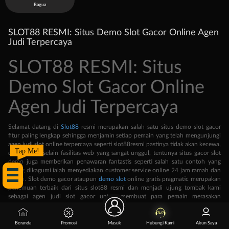
Bagua
SLOT88 RESMI: Situs Demo Slot Gacor Online Agen
Judi Terpercaya
SLOT88 RESMI: Situs
Demo Slot Gacor Online
Agen Judi Terpercaya
Selamat datang di
Slot88
resmi merupakan salah satu situs demo slot gacor
fitur paling lengkap sehingga menjamin setiap pemain yang telah mengunjungi
agen judi slot online terpercaya seperti slot88resmi pastinya tidak akan kecewa,
Tap Me!
dikarenakan selain fasilitas web yang sangat unggul, tentunya situs gacor slot
demo juga memberikan penawaran fantastis seperti salah satu contoh yang
paling dikagumi ialah menyediakan customer service online 24 jam ramah dan
sopan. Slot demo gacor ataupun
demo slot
online gratis pragmatic merupakan
penemuan terbaik dari situs slot88 resmi dan menjadi ujung tombak kami
sebagai agen judi slot gacor untuk membuat para pemain merasakan
kenyamanan yang tak bisa didapatkan di situs gacor terpercaya lainnya dan
selaku agen slot online kualitas tertinggi, kami juga memberikan berbagai jenis
provider permainan seru terkemuka di Indonesia seperti Pragmatic Play, Slot88,
Beranda
Promosi
Masuk
Hubungi Kami
Akun Saya