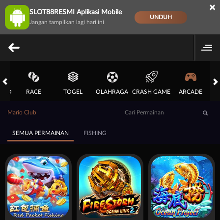
×
SLOT88RESMI Aplikasi Mobile
UNDUH
Jangan tampilkan lagi hari ini
SINO
RACE
TOGEL
OLAHRAGA
CRASH GAME
ARCADE
Mario Club
SEMUA PERMAINAN
FISHING