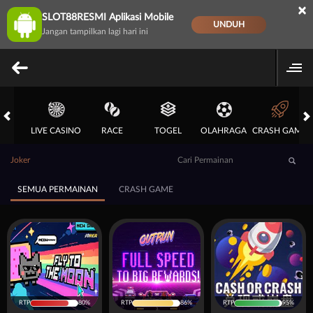
×
SLOT88RESMI Aplikasi Mobile
UNDUH
Jangan tampilkan lagi hari ini
OTS
LIVE CASINO
RACE
TOGEL
OLAHRAGA
CRASH GAME
Joker
SEMUA PERMAINAN
CRASH GAME
RTP
80%
RTP
86%
RTP
95%