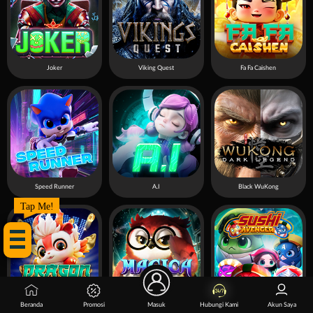
Joker
Viking Quest
Fa Fa Caishen
Speed Runner
A.I
Black WuKong
Tap Me!
Beranda
Promosi
Masuk
Hubungi Kami
Akun Saya
Dragon Festive
Magica Owl
Sushi Avenger