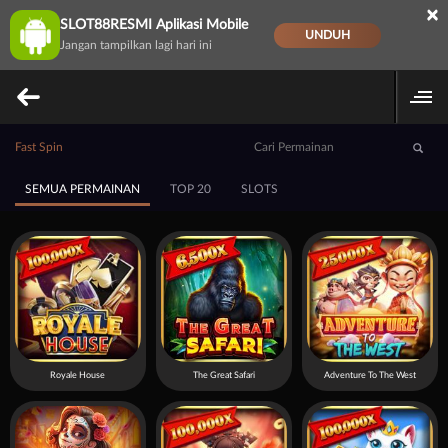
×
SLOT88RESMI Aplikasi Mobile
UNDUH
Jangan tampilkan lagi hari ini
Fast Spin
SEMUA PERMAINAN
TOP 20
SLOTS
Royale House
The Great Safari
Adventure To The West