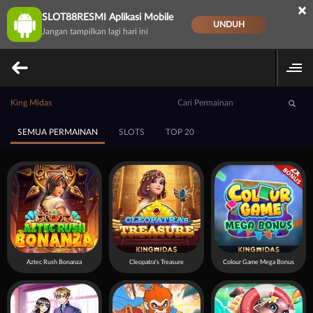
×
SLOT88RESMI Aplikasi Mobile
UNDUH
Jangan tampilkan lagi hari ini
King Midas
SEMUA PERMAINAN
SLOTS
TOP 20
Aztec Rush Bonanza
Cleopatra's Treasure
Colour Game Mega Bonus