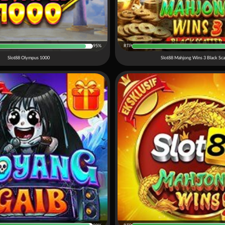
95%
RTP
Slot88 Olympus 1000
Slot88 Mahjong Wins 3 Black Sca