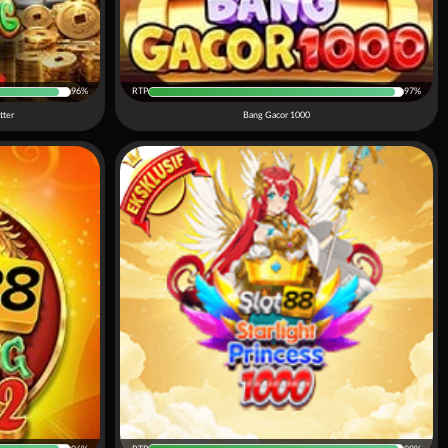
96%
RTP
97%
tter
Bang Gacor 1000