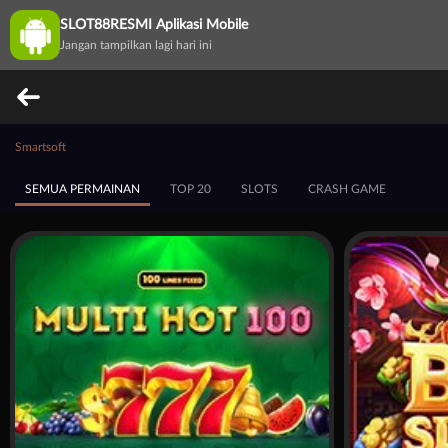
SLOT88RESMI Aplikasi Mobile
Jangan tampilkan lagi hari ini
Smartsoft
SEMUA PERMAINAN
TOP 20
SLOTS
CRASH GAME