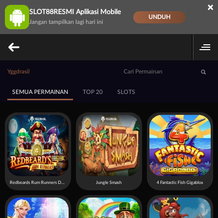
×
SLOT88RESMI Aplikasi Mobile
UNDUH
Jangan tampilkan lagi hari ini
Yggdrasil
SEMUA PERMAINAN
TOP 20
SLOTS
Redbeards Rum Runners DoubleMax™
Jungle Smash
4 Fantastic Fish Gigablox