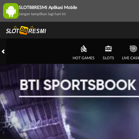
SLOT88RESMI Aplikasi Mobile
Jangan tampilkan lagi hari ini
HOT GAMES
SLOTS
LIVE CAS