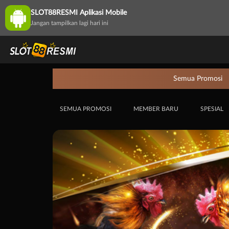
SLOT88RESMI Aplikasi Mobile
Jangan tampilkan lagi hari ini
Semua Promosi
SEMUA PROMOSI
MEMBER BARU
SPESIAL