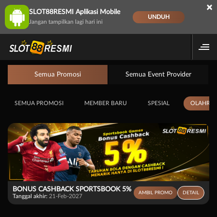
×
SLOT88RESMI Aplikasi Mobile
UNDUH
Jangan tampilkan lagi hari ini
Semua Promosi
Semua Event Provider
SEMUA PROMOSI
MEMBER BARU
SPESIAL
OLAHRA
BONUS CASHBACK SPORTSBOOK 5%
AMBIL PROMO
DETAIL
Tanggal akhir:
21-Feb-2027