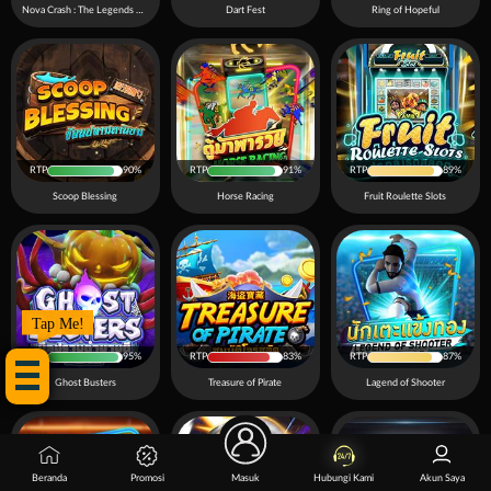
Nova Crash : The Legends of Power
Dart Fest
Ring of Hopeful
RTP
90%
RTP
91%
RTP
89%
Scoop Blessing
Horse Racing
Fruit Roulette Slots
Tap Me!
RTP
95%
RTP
83%
RTP
87%
Ghost Busters
Treasure of Pirate
Lagend of Shooter
Beranda
Promosi
Masuk
Hubungi Kami
Akun Saya