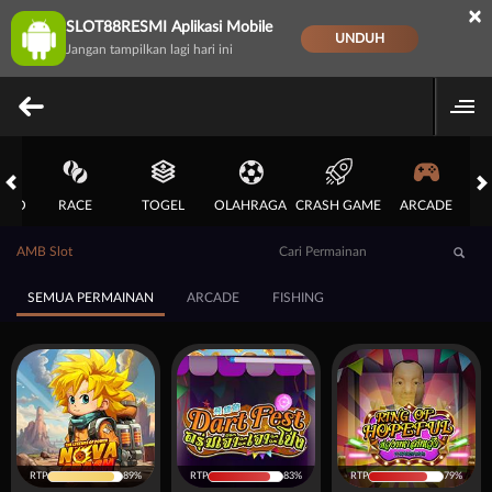
×
SLOT88RESMI Aplikasi Mobile
UNDUH
Jangan tampilkan lagi hari ini
SINO
RACE
TOGEL
OLAHRAGA
CRASH GAME
ARCADE
AMB Slot
SEMUA PERMAINAN
ARCADE
FISHING
RTP
89%
RTP
83%
RTP
79%