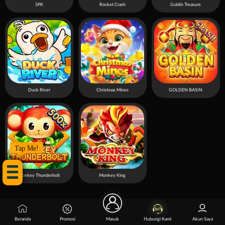
5PK
Rocket Crash
Goblin Treasure
Duck River
Christmas Mines
GOLDEN BASIN
Tap Me!
Monkey Thunderbolt
Monkey King
SLOT88 RESMI: Situs Demo Slot Gacor Online Agen
Judi Terpercaya
Beranda
Promosi
Masuk
Hubungi Kami
Akun Saya