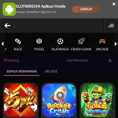
×
SLOT88RESMI Aplikasi Mobile
UNDUH
Jangan tampilkan lagi hari ini
SINO
RACE
TOGEL
OLAHRAGA
CRASH GAME
ARCADE
BTGaming
SEMUA PERMAINAN
ARCADE