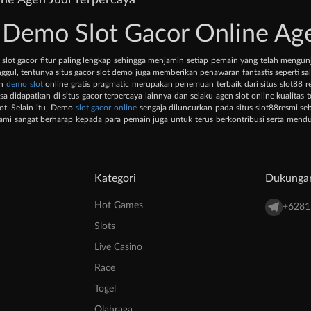
Demo Slot Gacor Online Age
lot gacor fitur paling lengkap sehingga menjamin setiap pemain yang telah mengunjun
unggul, tentunya situs gacor slot demo juga memberikan penawaran fantastis seperti 
un
demo slot
online gratis pragmatic merupakan penemuan terbaik dari situs slot88 r
dapatkan di situs gacor terpercaya lainnya dan selaku agen slot online kualitas t
lot. Selain itu, Demo
slot gacor online
sengaja diluncurkan pada situs slot88resmi se
kami sangat berharap kepada para pemain juga untuk terus berkontribusi serta men
Kategori
Dukunga
Hot Games
+6281
Slots
Live Casino
Race
Togel
Olahraga