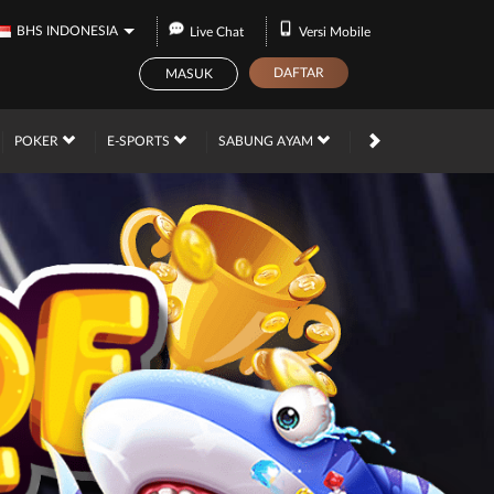
BHS INDONESIA
Live Chat
Versi Mobile
DAFTAR
MASUK
PROMOSI
POKER
E-SPORTS
SABUNG AYAM