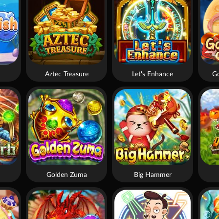
Aztec Treasure
Let's Enhance
Go
Golden Zuma
Big Hammer