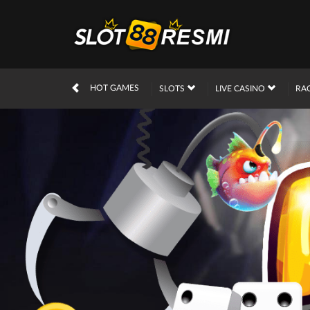
HOT GAMES
SLOTS
LIVE CASINO
RA