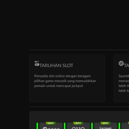
TARUHAN SLOT
T
Penyedia slot online dengan beragam
Sports
pilihan game menarik yang memudahkan
menawa
pemain untuk mencapai jackpot
lebih 
lebih 