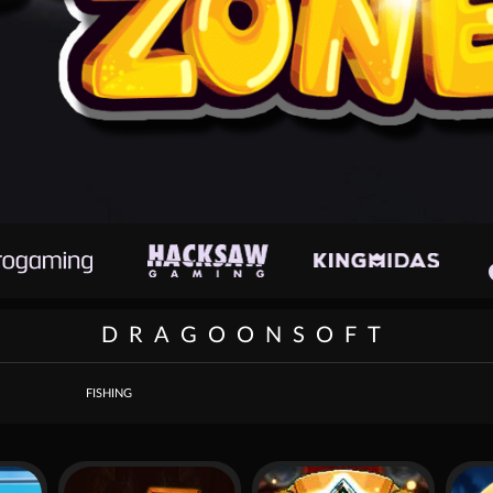
DRAGOONSOFT
FISHING