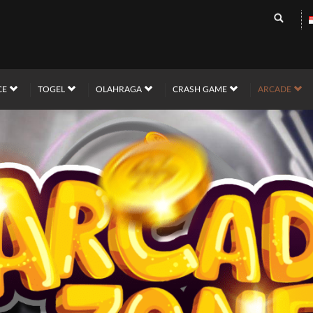
CE
TOGEL
OLAHRAGA
CRASH GAME
ARCADE