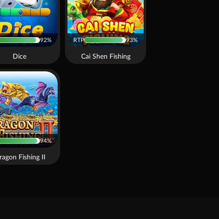
92%
RTP
93%
Dice
Cai Shen Fishing
94%
agon Fishing II