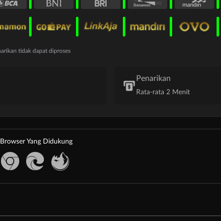
arikan tidak dapat diproses
Penarikan
Rata-rata 2 Menit
Browser Yang Didukung