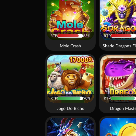
RTP
83%
RTP
Mole Crash
Shade Dragons Fi
RTP
90%
RTP
Jogo Do Bicho
Dragon Maste