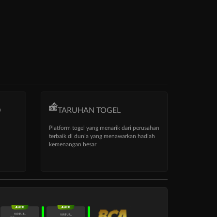
O
TARUHAN TOGEL
Platform togel yang menarik dari perusahan
terbaik di dunia yang menawarkan hadiah
kemenangan besar