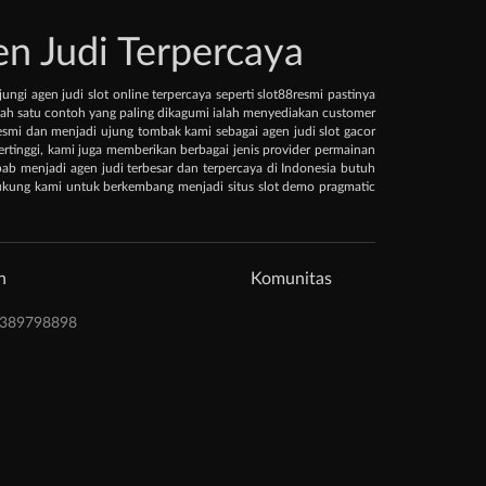
n Judi Terpercaya
gi agen judi slot online terpercaya seperti slot88resmi pastinya
salah satu contoh yang paling dikagumi ialah menyediakan customer
esmi dan menjadi ujung tombak kami sebagai agen judi slot gacor
ertinggi, kami juga memberikan berbagai jenis provider permainan
bab menjadi agen judi terbesar dan terpercaya di Indonesia butuh
dukung kami untuk berkembang menjadi situs slot demo pragmatic
n
Komunitas
389798898