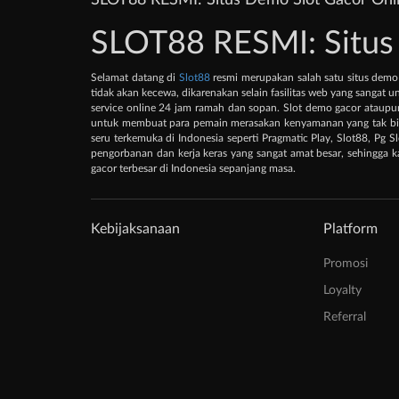
SLOT88 RESMI: Situs 
Selamat datang di
Slot88
resmi merupakan salah satu situs demo s
tidak akan kecewa, dikarenakan selain fasilitas web yang sangat 
service online 24 jam ramah dan sopan. Slot demo gacor ataup
untuk membuat para pemain merasakan kenyamanan yang tak bisa di
seru terkemuka di Indonesia seperti Pragmatic Play, Slot88, Pg S
pengorbanan dan kerja keras yang sangat amat besar, sehingga 
gacor terbesar di Indonesia sepanjang masa.
Kebijaksanaan
Platform
Promosi
Loyalty
Referral