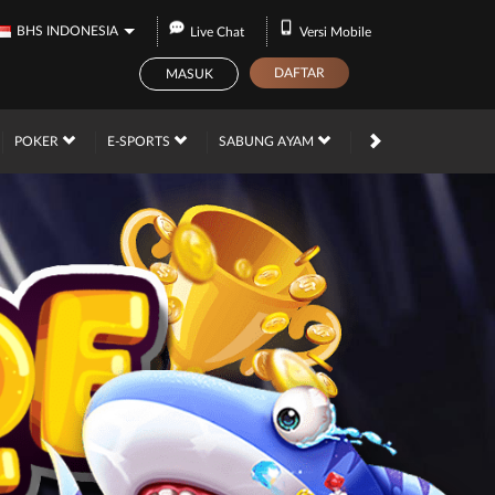
BHS INDONESIA
Live Chat
Versi Mobile
DAFTAR
MASUK
PROMOSI
POKER
E-SPORTS
SABUNG AYAM