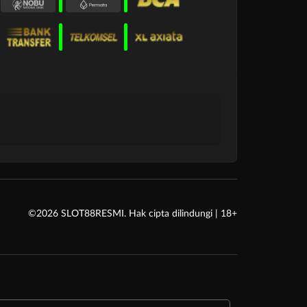
©2026 SLOT88RESMI. Hak cipta dilindungi | 18+