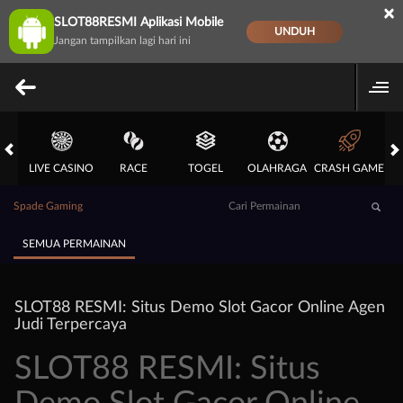
×
SLOT88RESMI Aplikasi Mobile
UNDUH
Jangan tampilkan lagi hari ini
S
LIVE CASINO
RACE
TOGEL
OLAHRAGA
CRASH GAME
Spade Gaming
SEMUA PERMAINAN
SLOT88 RESMI: Situs Demo Slot Gacor Online Agen
Judi Terpercaya
SLOT88 RESMI: Situs