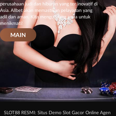
perusahaan judi dan hiburan yang ter inovatif di
Asia. Allbet akan memastikan pelayanan yang
adil dan aman. Kita mengundang anda untuk
menikmati!
MAIN
SLOT88 RESMI: Situs Demo Slot Gacor Online Agen