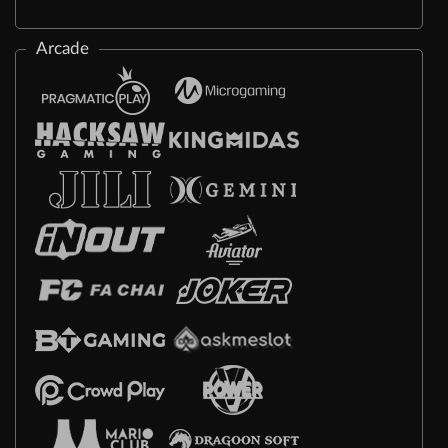
Arcade