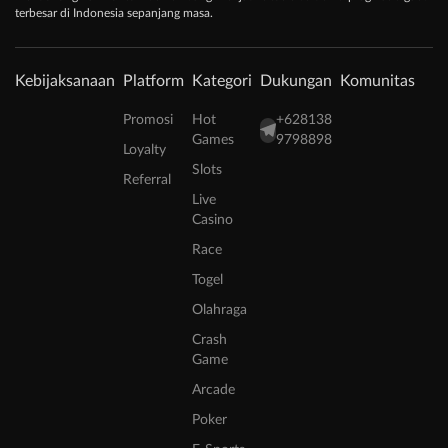
terbesar di Indonesia sepanjang masa.
Kebijaksanaan
Platform
Kategori
Dukungan
Komunitas
Promosi
Hot
+628138
Games
9798898
Loyalty
Slots
Referral
Live
Casino
Race
Togel
Olahraga
Crash
Game
Arcade
Poker