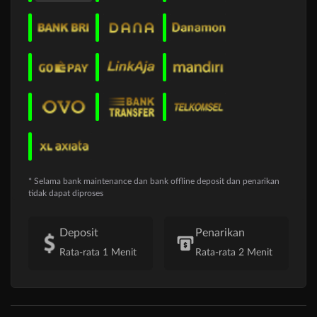
* Selama bank maintenance dan bank offline deposit dan penarikan
tidak dapat diproses
Deposit
Penarikan
Rata-rata 1 Menit
Rata-rata 2 Menit