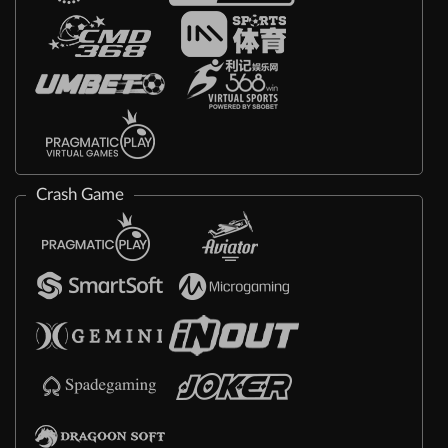
Crash Game