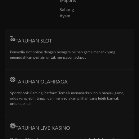
E-Sports
Sabung
Ayam
TARUHAN SLOT
Penyedia slot online dengan beragam pilihan game menarik yang
memudahkan pemain untuk mencapai jackpot
TARUHAN OLAHRAGA
Sportsbook Gaming Platform Terbaik menawarkan lebih banyak game,
odds yang lebih tinggi, dan menyediakan pilihan yang lebih banyak
untuk pemain.
TARUHAN LIVE KASINO