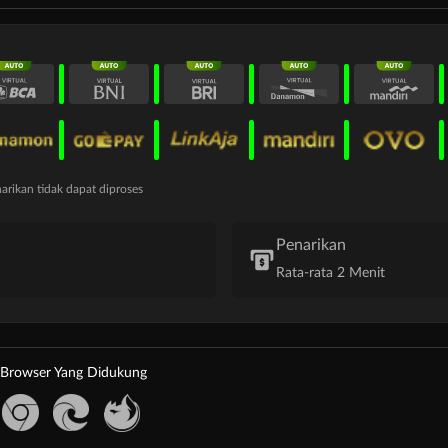
arikan tidak dapat diproses
Penarikan
Rata-rata 2 Menit
Browser Yang Didukung