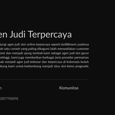
n Judi Terpercaya
gi agen judi slot online terpercaya seperti slot88resmi pastinya
salah satu contoh yang paling dikagumi ialah menyediakan customer
esmi dan menjadi ujung tombak kami sebagai agen judi slot gacor
ertinggi, kami juga memberikan berbagai jenis provider permainan
bab menjadi agen judi terbesar dan terpercaya di Indonesia butuh
dukung kami untuk berkembang menjadi situs slot demo pragmatic
n
Komunitas
389798898