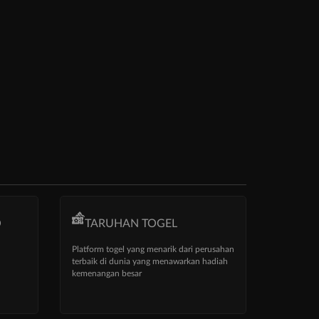
O
TARUHAN TOGEL
Platform togel yang menarik dari perusahan
terbaik di dunia yang menawarkan hadiah
kemenangan besar