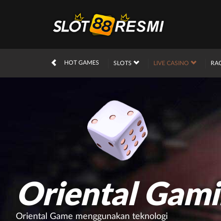
HOT GAMES
SLOTS
LIVE CASINO
RA
Oriental Gam
Oriental Game menggunakan teknologi