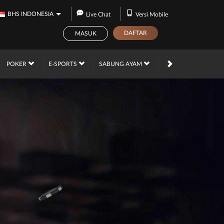
BHS INDONESIA
Live Chat
Versi Mobile
DAFTAR
MASUK
PROMOSI
POKER
E-SPORTS
SABUNG AYAM