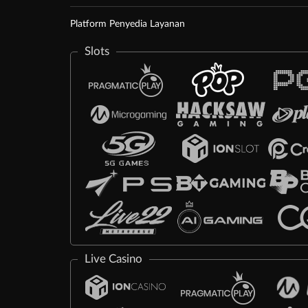
Platform Penyedia Layanan
Slots
Live Casino