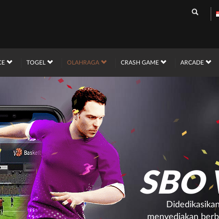
CE
TOGEL
OLAHRAGA
CRASH GAME
ARCADE
SBO V
Didedikasikan
menyediakan berb