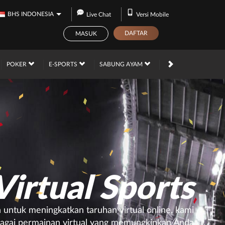
BHS INDONESIA
Live Chat
Versi Mobile
DAFTAR
MASUK
PROMOSI
POKER
E-SPORTS
SABUNG AYAM
irtual Sports
 untuk meningkatkan taruhan virtual online, kami
agai permainan virtual yang memungkinkan Anda