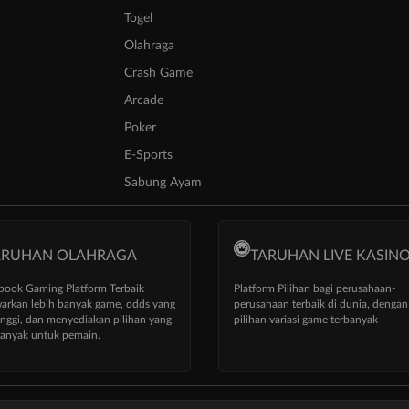
Togel
Olahraga
Crash Game
Arcade
Poker
E-Sports
Sabung Ayam
ARUHAN OLAHRAGA
TARUHAN LIVE KASIN
book Gaming Platform Terbaik
Platform Pilihan bagi perusahaan-
rkan lebih banyak game, odds yang
perusahaan terbaik di dunia, dengan
tinggi, dan menyediakan pilihan yang
pilihan variasi game terbanyak
banyak untuk pemain.