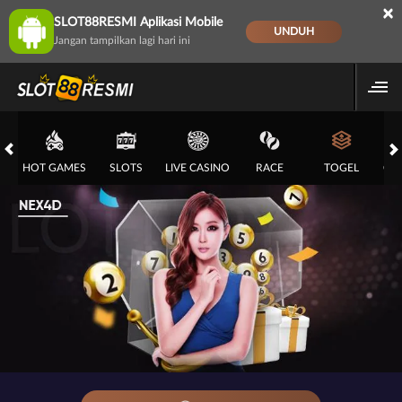
×
SLOT88RESMI Aplikasi Mobile
UNDUH
Jangan tampilkan lagi hari ini
HOT GAMES
SLOTS
LIVE CASINO
RACE
TOGEL
OL