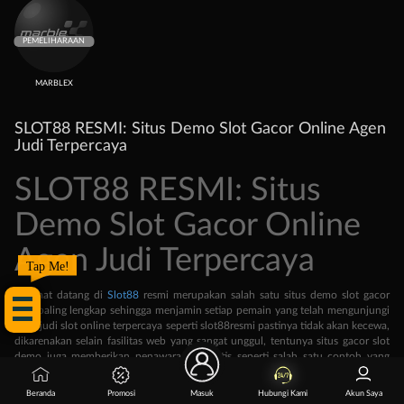
MARBLEX
SLOT88 RESMI: Situs Demo Slot Gacor Online Agen
Judi Terpercaya
SLOT88 RESMI: Situs
Demo Slot Gacor Online
Agen Judi Terpercaya
Tap Me!
Selamat datang di
Slot88
resmi merupakan salah satu situs demo slot gacor
fitur paling lengkap sehingga menjamin setiap pemain yang telah mengunjungi
agen judi slot online terpercaya seperti slot88resmi pastinya tidak akan kecewa,
dikarenakan selain fasilitas web yang sangat unggul, tentunya situs gacor slot
demo juga memberikan penawaran fantastis seperti salah satu contoh yang
paling dikagumi ialah menyediakan customer service online 24 jam ramah dan
sopan. Slot demo gacor ataupun
demo slot
online gratis pragmatic merupakan
Beranda
Promosi
Masuk
Hubungi Kami
Akun Saya
penemuan terbaik dari situs slot88 resmi dan menjadi ujung tombak kami