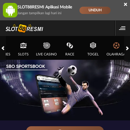
×
SLOT88RESMI Aplikasi Mobile
UNDUH
Jangan tampilkan lagi hari ini
GAMES
SLOTS
LIVE CASINO
RACE
TOGEL
OLAHRAGA