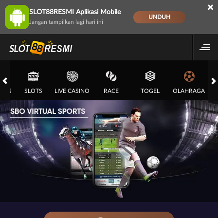
×
SLOT88RESMI Aplikasi Mobile
UNDUH
Jangan tampilkan lagi hari ini
MES
SLOTS
LIVE CASINO
RACE
TOGEL
OLAHRAGA
CR