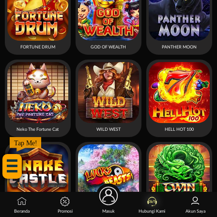
FORTUNE DRUM
GOD OF WEALTH
PANTHER MOON
Neko The Fortune Cat
WILD WEST
HELL HOT 100
Tap Me!
Beranda
Promosi
Masuk
Hubungi Kami
Akun Saya
Snake Castle
LUCKY BEASTS
TWIN DRAGON