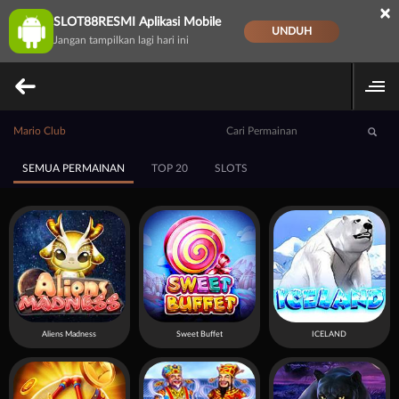
×
SLOT88RESMI Aplikasi Mobile
UNDUH
Jangan tampilkan lagi hari ini
Mario Club
SEMUA PERMAINAN
TOP 20
SLOTS
Aliens Madness
Sweet Buffet
ICELAND