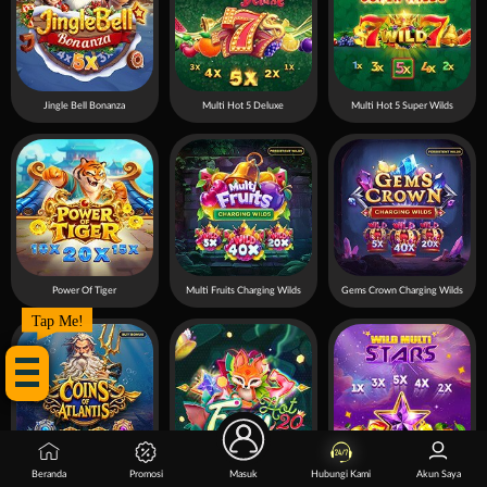
Jingle Bell Bonanza
Multi Hot 5 Deluxe
Multi Hot 5 Super Wilds
Power Of Tiger
Multi Fruits Charging Wilds
Gems Crown Charging Wilds
Tap Me!
Beranda
Promosi
Masuk
Hubungi Kami
Akun Saya
Coins Of Atlantis
Foxy Hot 20
WildMultiStar